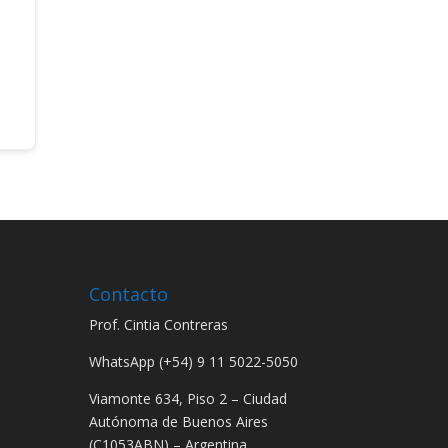
Contacto
Prof. Cintia Contreras
WhatsApp (+54) 9 11 5022-5050
Viamonte 634, Piso 2 – Ciudad
Autónoma de Buenos Aires
(C1053ABN) – Argentina.