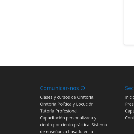
Comunicar-nos ©
Sec
Clases y cursos de Oratoria,
Inici
Oratoria Política y Locución.
Pres
Tutoría Profesional.
Capa
Capacitación personalizada y
Cont
ciento por ciento práctica. Sistema
de enseñanza basado en la