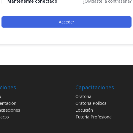
¿Olvidaste la contraseña?
Mantenerme conectado
Acceder
ciones
Capacitaciones
o
Oratoria
entación
Oratoria Política
citaciones
Locución
acto
Tutoría Profesional